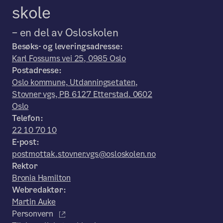
skole
– en del av Osloskolen
Besøks- og leveringsadresse:
Karl Fossums vei 25, 0985 Oslo
Postadresse:
Oslo kommune, Utdanningsetaten,
Stovner vgs, PB 6127 Etterstad. 0602
Oslo
Telefon:
22 10 70 10
E-post:
postmottak.stovner.vgs@osloskolen.no
Rektor
Bronia Hamilton
Webredaktør:
Martin Auke
Personvern