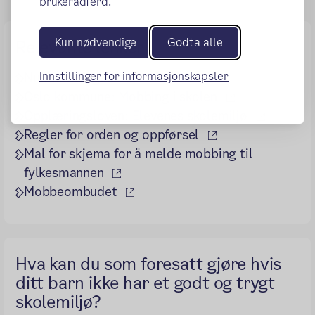
brukeradferd.
Kun nødvendige
Godta alle
Relevante lenker
Innstillinger for informasjonskapsler
(ekstern lenke)
Nullmobbing.no
(ekstern lenke
Oslo kommune: Mobbing i skolen
(ekstern
Opplæringsloven: Elevenes skolemiljø
(ekstern lenke)
Regler for orden og oppførsel
Mal for skjema for å melde mobbing til
(ekstern lenke)
fylkesmannen
(ekstern lenke)
Mobbeombudet
Hva kan du som foresatt gjøre hvis
ditt barn ikke har et godt og trygt
skolemiljø?