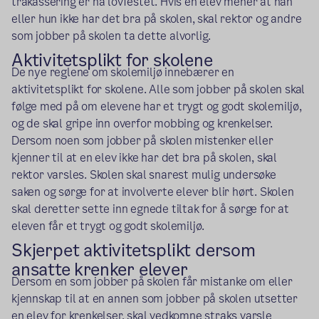
trakassering er nå lovfestet. Hvis en elev mener at han
eller hun ikke har det bra på skolen, skal rektor og andre
som jobber på skolen ta dette alvorlig.
Aktivitetsplikt for skolene
De nye reglene om skolemiljø innebærer en
aktivitetsplikt for skolene. Alle som jobber på skolen skal
følge med på om elevene har et trygt og godt skolemiljø,
og de skal gripe inn overfor mobbing og krenkelser.
Dersom noen som jobber på skolen mistenker eller
kjenner til at en elev ikke har det bra på skolen, skal
rektor varsles. Skolen skal snarest mulig undersøke
saken og sørge for at involverte elever blir hørt. Skolen
skal deretter sette inn egnede tiltak for å sørge for at
eleven får et trygt og godt skolemiljø.
Skjerpet aktivitetsplikt dersom
ansatte krenker elever
Dersom en som jobber på skolen får mistanke om eller
kjennskap til at en annen som jobber på skolen utsetter
en elev for krenkelser, skal vedkomne straks varsle