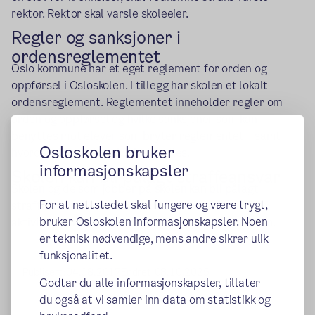
rektor. Rektor skal varsle skoleeier.
Regler og sanksjoner i
ordensreglementet
Oslo kommune har et eget reglement for orden og
oppførsel i Osloskolen. I tillegg har skolen et lokalt
ordensreglement. Reglementet inneholder regler om
orden og oppførsel og hvilke sanksjoner som kan
benyttes mot elever som bryter reglementet – samt
Osloskolen bruker
hvordan slike saker skal behandles.
informasjonskapsler
Skolen kan bli pålagt straffeansvar
Skolen og de som jobber på skolen kan bli pålagt
For at nettstedet skal fungere og være trygt,
straffeansvar ved brudd på delpliktene i
bruker Osloskolen informasjonskapsler. Noen
aktivitetsplikten og den skjerpede aktivitetsplikten.
er teknisk nødvendige, mens andre sikrer ulik
funksjonalitet.
Publisert:
04.08.2017
Endret:
08.10.2025
Godtar du alle informasjonskapsler, tillater
du også at vi samler inn data om statistikk og