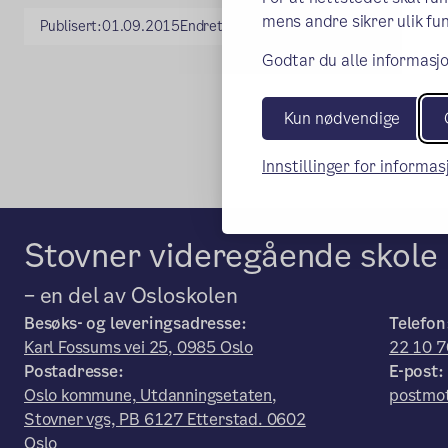
mens andre sikrer ulik fun
Publisert:
01.09.2015
Endret:
14.01.2023
Godtar du alle informasjo
Kun nødvendige
Innstillinger for informa
Stovner videregående skole
– en del av Osloskolen
Besøks- og leveringsadresse:
Telefon
Karl Fossums vei 25, 0985 Oslo
22 10 7
Postadresse:
E-post:
Oslo kommune, Utdanningsetaten,
postmot
Stovner vgs, PB 6127 Etterstad. 0602
Oslo