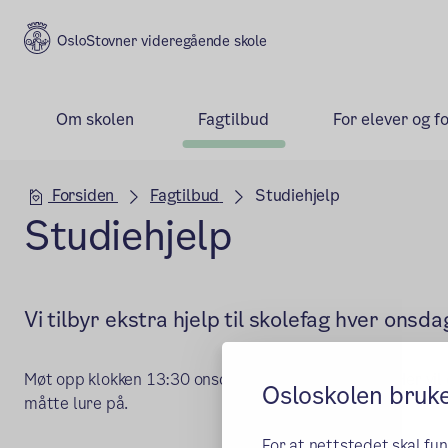
Stovner videregående skole
Om skolen
Fagtilbud
For elever og f
Hovedseksjon
Forsiden
Fagtilbud
Studiehjelp
Studiehjelp
Vi tilbyr ekstra hjelp til skolefag hver onsda
Møt opp klokken 13:30 onsdager - rom 03-10-008. Her vil d
Osloskolen bruk
måtte lure på.
For at nettstedet skal fu