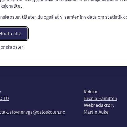
ksjonalitet.
nskapsler, tillater du også at vi samler inn data om statistikk
Godta alle
sjonskapsler
:
Rektor
0 10
Bronia Hamilton
Webredaktør:
tak.stovner.vgs@osloskolen.no
Martin Auke