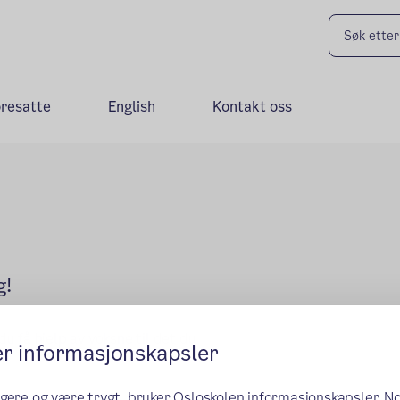
oresatte
English
Kontakt oss
g!
u få hjelp av voksne til det du
er informasjonskapsler
ngere og være trygt, bruker Osloskolen informasjonskapsler. N