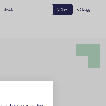
Søk
Logg inn
oen er teknisk nødvendige,