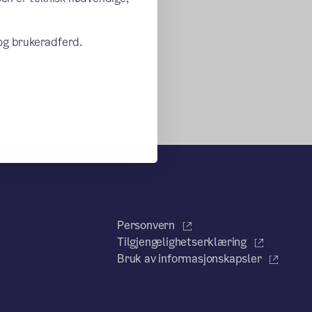
 og brukeradferd.
Personvern
Tilgjengelighetserklæring
Bruk av informasjonskapsler