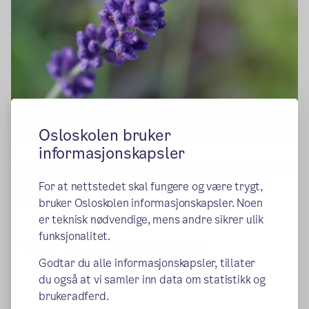
Osloskolen bruker
informasjonskapsler
Ta kontakt med skolens resepsjon eller din kontaktlærer
for å få skjemaet for samtykke om dette. Eleven må
For at nettstedet skal fungere og være trygt,
signere.
bruker Osloskolen informasjonskapsler. Noen
er teknisk nødvendige, mens andre sikrer ulik
funksjonalitet.
Publisert:
08.11.2017
Endret:
04.12.2023
Godtar du alle informasjonskapsler, tillater
du også at vi samler inn data om statistikk og
brukeradferd.