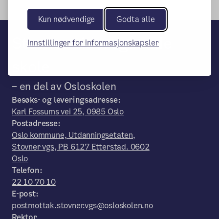
Kun nødvendige
Godta alle
Stovner videregående
Innstillinger for informasjonskapsler
skole
– en del av Osloskolen
Besøks- og leveringsadresse:
Karl Fossums vei 25, 0985 Oslo
Postadresse:
Oslo kommune, Utdanningsetaten,
Stovner vgs, PB 6127 Etterstad. 0602
Oslo
Telefon:
22 10 70 10
E-post:
postmottak.stovner.vgs@osloskolen.no
Rektor