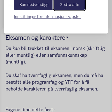
Kun nødvendige
Godta alle
Publisert:
09.08.2016
Endret:
24.01.2025
Innstillinger for informasjonskapsler
Eksamen og karakterer
Du
kan
bli trukket til eksamen i norsk (skriftlig
eller muntlig) eller samfunnskunnskap
(muntlig).
Du
skal
ha tverrfaglig eksamen, men du må ha
bestått alle programfag og YFF for å få
beholde karakteren på tverrfaglig eksamen.
Fagene dine dette året: