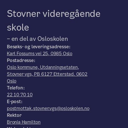
Stovner videregående
skole
– en del av Osloskolen
Besøks- og leveringsadresse:
Karl Fossums vei 25, 0985 Oslo
Postadresse:
Oslo kommune, Utdanningsetaten,
Stovner vgs, PB 6127 Etterstad. 0602
Oslo
Telefon:
22 10 70 10
E-post:
postmottak.stovner.vgs@osloskolen.no
Rektor
Bronia Hamilton