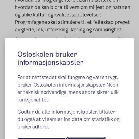
hvordan de kan bidra til vern om miljøet og naturen
og ulike kultur og kvalitetsopplevelser.
Progrmfagene skal stimulere til et felleskap preget
av glede, lek, utforsking, læring og samhørighet.
Omsorg for, og utdanning av barn og unge er viktige
oppgaver i samfunnet. Barne- og ungdomsarbeider
Osloskolen bruker
er en utdanning for deg som ønsker å arbeide blant
informasjonskapsler
barn og unge i alderen 0-18 år.
Utdanningen er spesielt for deg som ønsker å få en
For at nettstedet skal fungere og være trygt,
formell utdannelse. Nå har du mulighet til få den
bruker Osloskolen informasjonskapsler. Noen
teoretiske kunnskapen som kvalifiserer for å gå
er teknisk nødvendige, mens andre sikrer ulik
videre mot et fagbrev.
funksjonalitet.
Dette er et populært tilbud og skolen ordner med
relevante praksisplasser i nærmiljøet.
Godtar du alle informasjonskapsler, tillater
du også at vi samler inn data om statistikk og
(ekstern lenke)
Les mer om yrkesveier på
vilbli.no
brukeradferd.